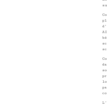
au
Co
pl
d’
AI
bé
sc
sc
Co
da
so
pr
lo
pa
co
L’