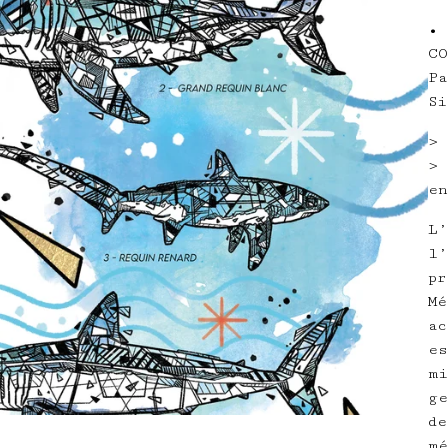
• 
CO
Pa
Si
> 
> 
en
L’
l’
pr
Mé
ac
es
mi
ge
de
mé