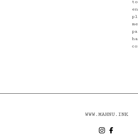
to
en
pl
me
pa
ha
co
WWW.MAHNU.INK