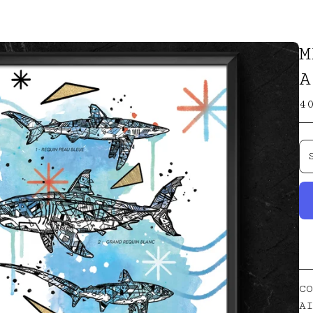
M
A
4
CO
AI