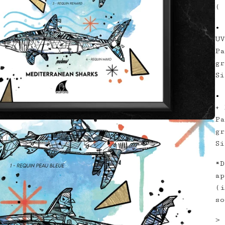
( 
• 
UV
Pa
gr
Si
• 
+ 
Pa
gr
Si
*D
ap
(i
so
> 